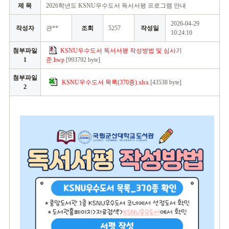
제 목
2026학년도 KSNU우수도서 독서서평 프로그램 안내
2026-04-29
작성자
관**
조회
5257
작성일
10:24:10
첨부파일
KSNU우수도서 독서서평 작성방법 및 심사기
1
준.hwp
[993792 byte]
첨부파일
KSNU우수도서 목록(370종).xlsx
[43538 byte]
2