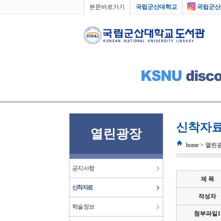
본문바로가기
국립군산대학교
국립군산
신착자
열린광장
home > 열
공지사항
제 목
신착자료
작성자
학술정보
첨부파일1