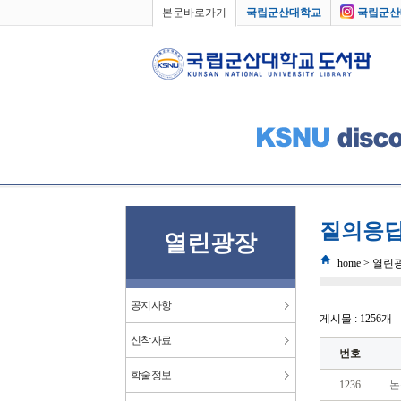
본문바로가기
국립군산대학교
국립군산
질의응
열린광장
home > 열
공지사항
게시물 : 1256개
신착자료
번호
학술정보
1236
논